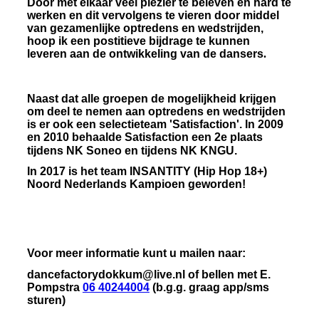
Door met elkaar veel plezier te beleven en hard te
werken en dit vervolgens te vieren door middel
van gezamenlijke optredens en wedstrijden,
hoop ik een postitieve bijdrage te kunnen
leveren aan de ontwikkeling van de dansers
.
Naast dat alle groepen de mogelijkheid krijgen
om deel te nemen aan optredens en wedstrijden
is er ook een selectieteam 'Satisfaction'. In 2009
en 2010 behaalde Satisfaction een 2e plaats
tijdens NK Soneo en tijdens NK KNGU.
In 2017 is het team INSANTITY (Hip Hop 18+)
Noord Nederlands Kampioen geworden!
Voor meer informatie kunt u mailen naar:
dancefactorydokkum@live.nl of bellen met E.
Pompstra
06 40244004
(b.g.g. graag app/sms
sturen)